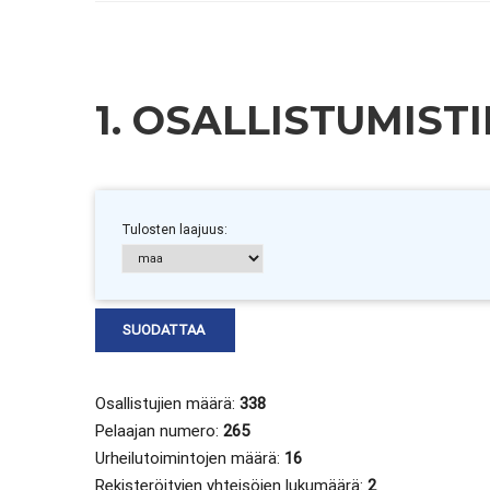
1. OSALLISTUMIS
Tulosten laajuus:
Osallistujien määrä:
338
Pelaajan numero:
265
Urheilutoimintojen määrä:
16
Rekisteröityjen yhteisöjen lukumäärä:
2