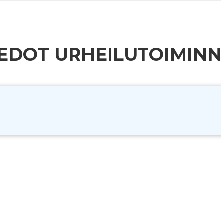
Arvio urheilutoiminnasta (XLS)
Arviointi urheilutyypeittäin (XLS)
TIEDOT URHEILUTOIMIN