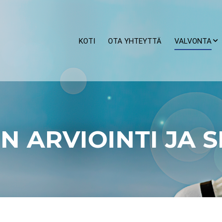
KOTI
OTA YHTEYTTÄ
VALVONTA
N ARVIOINTI JA 
Koulutukseen osallistuneet (XLS)
Harjoittelun itsearviointi (XLS)
Harjoittelun arviointi (XLS)
Urheilutoimintaan osallistuvat (XLS)