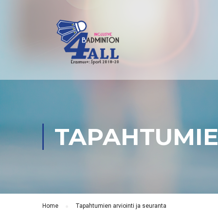
TAPAHTUMIE
Home
Tapahtumien arviointi ja seuranta