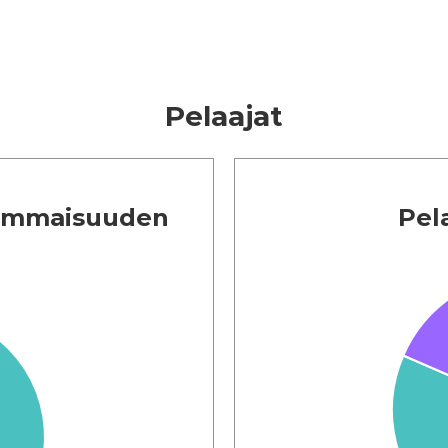
Pelaajat
vammaisuuden
Pel